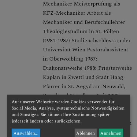
Mechaniker Meisterprüfung als
KONTAKT
KFZ-Mechaniker Arbeit als
Mechaniker und Berufschullehrer
Theologiestudium in St. Pölten
(1981-1987) Studienabschluss an der
FIRMUNG
Universität Wien Pastoralassistent
in Oberwölbling 1987:
Diakonatsweihe 1988: Priesterweihe
ERSTKOMMUNION
Kaplan in Zwettl und Stadt Haag
Pfarrer in St. Aegyd am Neuwald,
Brand und Nagelberg Seit 2000:
Auf unserer Webseite werden Cookies verwendet für
Pfarrer von Karlstetten und
Social Media, Analyse, systemtechnische Notwendigkeiten
Neidling Mit Leib und Seele
und Sonstiges. Sie können Ihre Zustimmung später
jederzeit ändern oder zurückziehen.
Religionslehrer an allen Dienstorten
und begeisterter Feuerwehrmann
Auswählen
...
Ablehnen
Annehmen