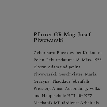
PFARRBLÄTTER
PFARRKIRCHE
Pfarrer GR Mag. Josef
Piwowarski
PFARRTEAM
Geburtsort: Buczkow bei Krakau in
Polen Geburtsdatum: 13. März 1955
Eltern: Adam und Janina
AKTIONEN
Piwowarski. Geschwister: Maria,
Grazyna, Thaddäus (ebenfalls
Priester), Anna. Ausbildung: Volks-
GRUPPEN & RUNDEN
und Hauptschule HTL für KFZ-
Mechanik Militärdienst Arbeit als