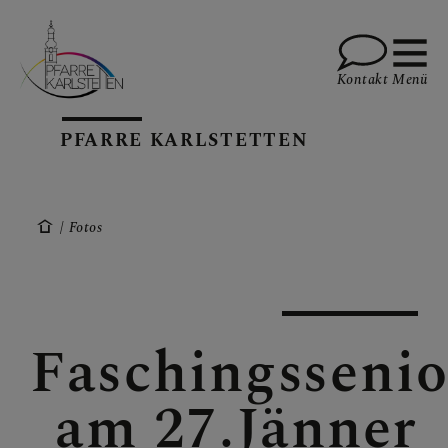
Kontakt
Menü
PFARRE KARLSTETTEN
AKTUELLES
Fotos
TERMINE
Faschingsseni
GALERIE
am 27.Jänner