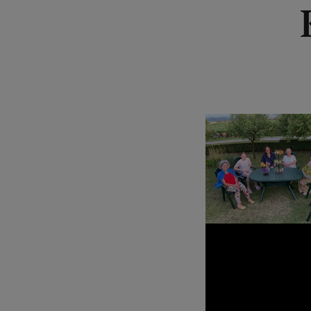
PFARRBLÄTT
PFARRKIRCH
PFARRTEAM
AKTIONEN