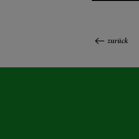
GRUPPEN & 
zurück
KONTAKT
FIRMUNG
ERSTKOMMU